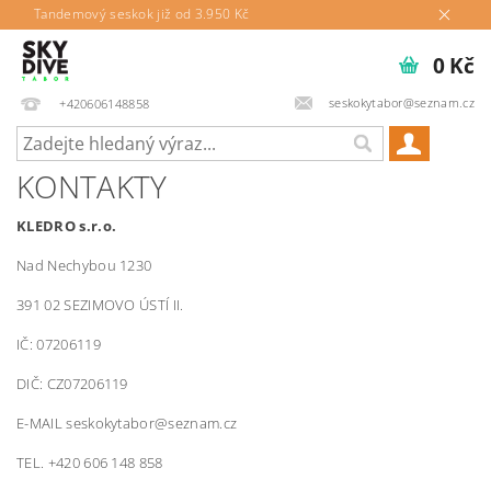
Tandemový seskok již od 3.950 Kč
0 Kč
seskokytabor@seznam.cz
+420606148858
KONTAKTY
KLEDRO s.r.o.
Nad Nechybou 1230
391 02 SEZIMOVO ÚSTÍ II.
IČ:
07206119
DIČ: CZ07206119
E-MAIL seskokytabor@seznam.cz
TEL. +420 606 148 858