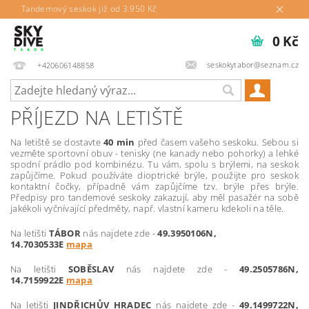
Tandemový seskok již od 3.950 Kč
0 Kč
seskokytabor@seznam.cz
+420606148858
PŘÍJEZD NA LETIŠTĚ
Na letiště se dostavte
40 min
před časem vašeho seskoku. Sebou si
vezměte sportovní obuv - tenisky (ne kanady nebo pohorky) a lehké
spodní prádlo pod kombinézu. Tu vám, spolu s brýlemi, na seskok
zapůjčíme. Pokud používáte dioptrické brýle, použijte pro seskok
kontaktní čočky, případně vám zapůjčíme tzv. brýle přes brýle.
Předpisy pro tandemové seskoky zakazují, aby měl pasažér na sobě
jakékoli vyčnívající předměty, např. vlastní kameru kdekoli na těle.
Na letišti
TÁBOR
nás najdete zde -
49.3950106N,
14.7030533E
mapa
Na letišti
SOBĚSLAV
nás najdete zde -
49.2505786N,
14.7159922E
mapa
Na letišti
JINDŘICHŮV HRADEC
nás najdete zde -
49.1499722N,