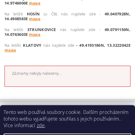
14.9746000E
mapa
Na letišti
HOSÍN
(u ČB) nás najdete zde -
49.0407928N,
14.4908583E
mapa
Na letišti
STRUNKOVICE
nás najdete zde -
49.0791150N,
14.0763603E
mapa
Na letišti
KLATOVY
nás najdete zde
- 49.4193186N, 13.3222042E
mapa
Záznamy nebyly nalezeny...
Tento web používá soubory cookie. Dalším procházením
Kvalitní norské prádlo z merino vlny - www.aclima-shop.cz
tohoto webu vyjadřujete souhlas s jejich používáním..
Více informací
zde
.
Instagram