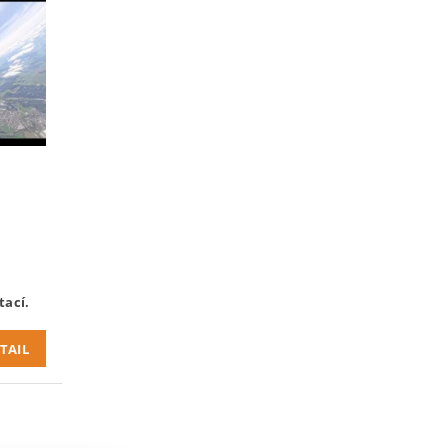
ací.
TAIL