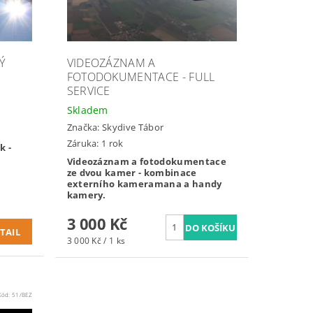
Ý
VIDEOZÁZNAM A
FOTODOKUMENTACE - FULL
SERVICE
Skladem
Značka:
Skydive Tábor
Záruka: 1 rok
k -
m
Videozáznam a fotodokumentace
ze dvou kamer - kombinace
externího kameramana a handy
kamery.
3 000 Kč
TAIL
3 000 Kč / 1 ks
Kód:
51/BEZ