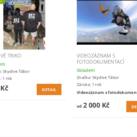
ka
VÉ TRIKO
VIDEOZÁZNAM S
FOTODOKUMENTACÍ
dem
Skladem
a:
Skydive Tábor
Značka:
Skydive Tábor
: 1 rok
Záruka: 1 rok
 Kč
DETAIL
Videozáznam s fotodokument
2 000 Kč
od
DE