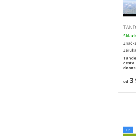
TAND
Skla
Značk
Záruka
Tande
cesta
doposu
3 
od
Tip