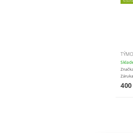
Novin
TÝMO
Skla
Značk
Záruka
400