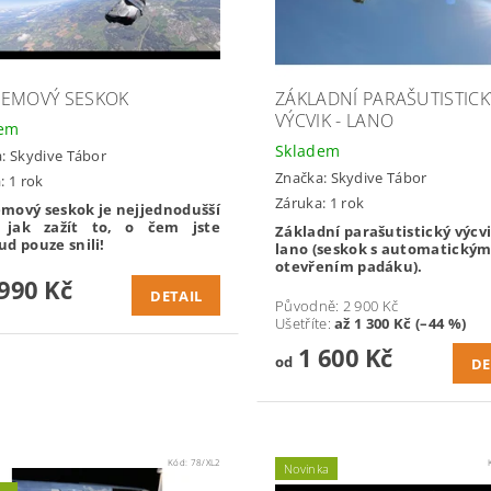
EMOVÝ SESKOK
ZÁKLADNÍ PARAŠUTISTICK
VÝCVIK - LANO
dem
Skladem
a:
Skydive Tábor
Značka:
Skydive Tábor
: 1 rok
Záruka: 1 rok
mový seskok je nejjednodušší
 jak zažít to, o čem jste
Základní parašutistický výcvi
d pouze snili!
lano (seskok s automatický
otevřením padáku).
990 Kč
DETAIL
Původně:
2 900 Kč
Ušetříte
:
až 1 300 Kč (–44 %)
1 600 Kč
od
DE
Kód:
78/XL2
Novinka