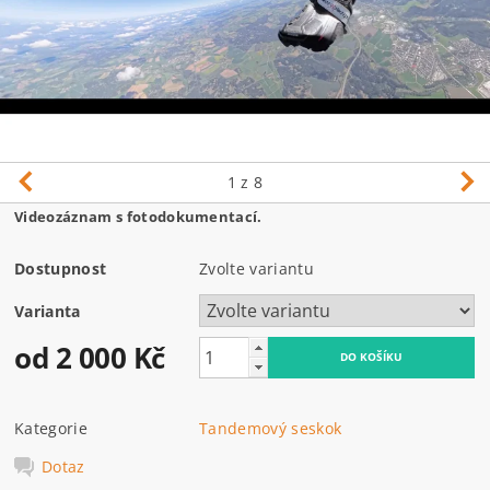
1
z 8
Videozáznam s fotodokumentací.
Dostupnost
Zvolte variantu
Varianta
od 2 000 Kč
Kategorie
Tandemový seskok
Dotaz