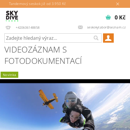
Tandemový seskok již od 3.950 Kč
0 Kč
seskokytabor@seznam.cz
+420606148858
VIDEOZÁZNAM S
FOTODOKUMENTACÍ
Novinka