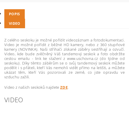
POPIS
VIDEO
Z celého seskoku je možné pořídit videozáznam a fotodokumentaci.
Video je možné pořídit z běžné HD kamery, nebo z 360 stupňové
kamery (NOVINKA). Naši střihači získané záběry sestříhají a ozvučí.
Video, kde bude zvěčněný Váš tandemový seskok a foto obdržíte
cestou emailu - link ke stažení z www.uschovna.cz (do týdne od
seskoku). Díky těmto záběrům se o svůj tandemový seskok můžete
podělit i s přáteli, kteří Vás nemohli vidět přímo na letišti, a můžete
ukázat těm, kteří Vás pozorovali ze země, co jste opravdu ve
vzduchu zažili.
Video z našich seskoků najdete
ZDE
.
VIDEO